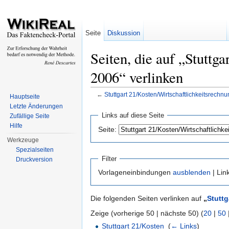
Seite
Diskussion
Seiten, die auf „Stuttg
2006“ verlinken
←
Stuttgart 21/Kosten/Wirtschaftlichkeitsrechn
Hauptseite
Wechseln zu:
Navigation
,
Suche
Letzte Änderungen
Links auf diese Seite
Zufällige Seite
Hilfe
Seite:
Werkzeuge
Spezialseiten
Filter
Druckversion
Vorlageneinbindungen
ausblenden
| Lin
Die folgenden Seiten verlinken auf
„
Stuttg
Zeige (vorherige 50 | nächste 50) (
20
|
50
Stuttgart 21/Kosten
‎
(
← Links
)