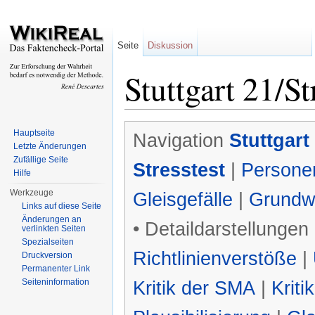
Seite
Diskussion
Stuttgart 21/St
Wechseln zu:
Navigation
,
Suche
Hauptseite
Navigation
Stuttgart
Letzte Änderungen
Zufällige Seite
Stresstest
|
Persone
Hilfe
Werkzeuge
Gleisgefälle
|
Grundw
Links auf diese Seite
Änderungen an
• Detaildarstellungen
verlinkten Seiten
Spezialseiten
Richtlinienverstöße
|
Druckversion
Permanenter Link
Seiteninformation
Kritik der SMA
|
Krit