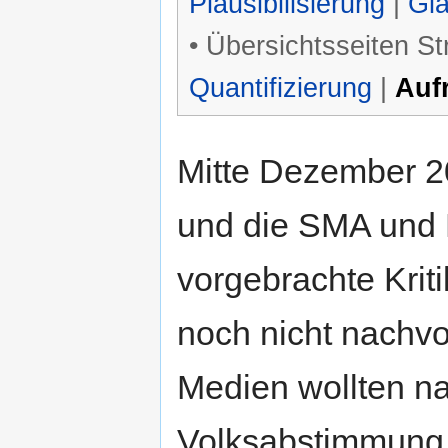
Plausibilisierung
|
Gla
• Übersichtsseiten St
Quantifizierung
|
Auf
Mitte Dezember 2
und die SMA und 
vorgebrachte Kriti
noch nicht nachvol
Medien wollten n
Volksabstimmung 