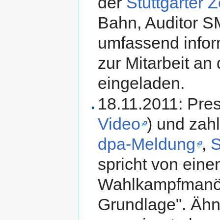
der
Stuttgarter 
Bahn, Auditor S
umfassend informi
zur Mitarbeit an
eingeladen.
18.11.2011: Pre
Video
) und zah
dpa-Meldung
,
spricht von eine
Wahlkampfmanöve
Grundlage". Ähnl