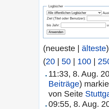
Logbücher
Aus
Ziel (Titel oder Benutzer):
bis Jahr:
u
(neueste |
älteste
(
20
|
50
|
100
|
25
11:33, 8. Aug. 
Beiträge
)
markie
von Seite
Stuttg
09:55, 8. Aug. 