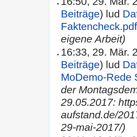
16:50, 29. Mär.
Beiträge
)
lud
Dat
Faktencheck.pd
eigene Arbeit)
16:33, 29. Mär.
Beiträge
)
lud
Da
MoDemo-Rede St
der Montagsdem
29.05.2017: http
aufstand.de/20
29-mai-2017/)