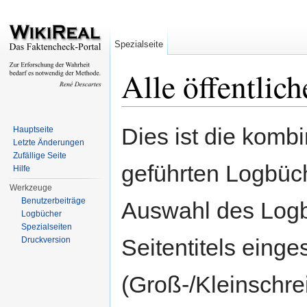
Spezialseite
Alle öffentlic
Wechseln zu:
Navigation
,
Suche
Dies ist die kombi
Hauptseite
Letzte Änderungen
Zufällige Seite
geführten Logbüc
Hilfe
Werkzeuge
Benutzerbeiträge
Auswahl des Logb
Logbücher
Spezialseiten
Seitentitels eing
Druckversion
(Groß-/Kleinschr