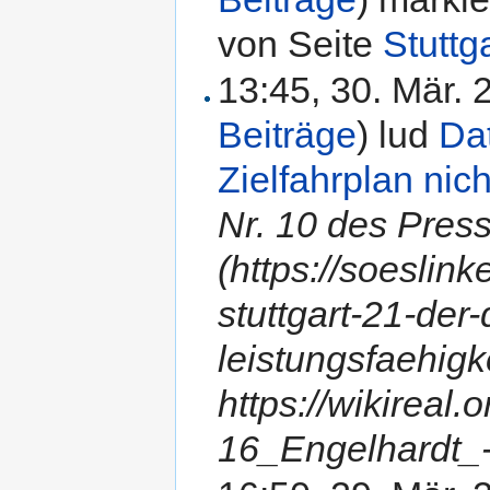
von Seite
Stuttg
13:45, 30. Mär.
Beiträge
)
lud
Da
Zielfahrplan nic
Nr. 10 des Pres
(https://soesli
stuttgart-21-der
leistungsfaehigke
https://wikireal.
16_Engelhardt_