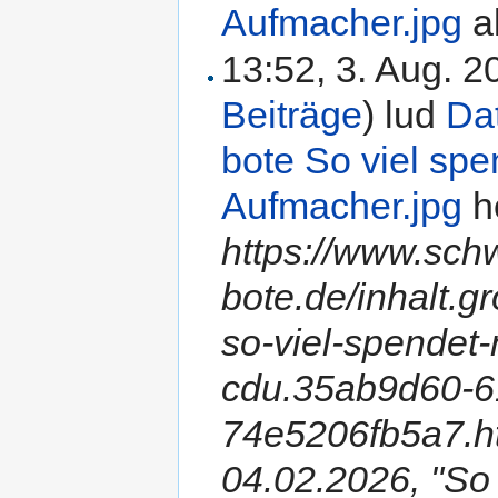
Aufmacher.jpg
al
13:52, 3. Aug. 
Beiträge
)
lud
Da
bote So viel sp
Aufmacher.jpg
h
https://www.sch
bote.de/inhalt.g
so-viel-spendet-
cdu.35ab9d60-6
74e5206fb5a7.h
04.02.2026, "So