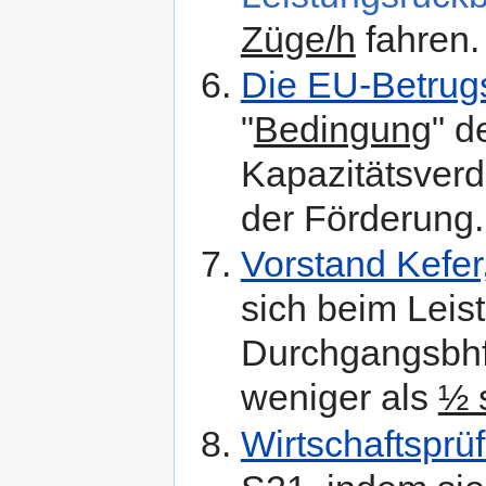
Züge/h
fahren.
Die EU-Betrug
"
Bedingung
" d
Kapazitätsverd
der Förderung.
Vorstand Kefer
sich beim Leis
Durchgangsbh
weniger als
½ 
Wirtschaftsprüf