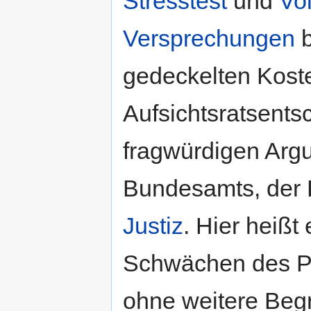
Stresstest
und
Vo
Versprechungen
b
gedeckelten Koste
Aufsichtsratsents
fragwürdigen Arg
Bundesamts, der 
Justiz
. Hier heißt
Schwächen des Pro
ohne weitere Beg