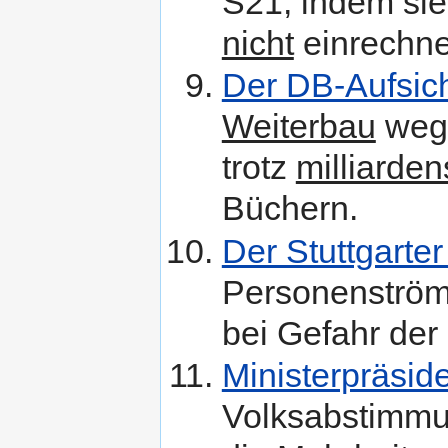
S21, indem si
nicht
einrechne
Der DB-Aufsich
Weiterbau
wege
trotz
milliarde
Büchern.
Der Stuttgarte
Personenströ
bei Gefahr der 
Ministerpräsid
Volksabstimmun