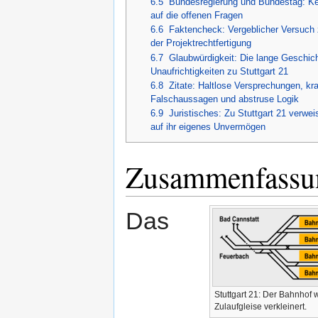
6.5
Bundesregierung und Bundestag: Ke
29.04.2021
Anhörung PFA 1.3b
, Anträg
auf die offenen Fragen
Leistungsfähigkeit
und
fehl
6.6
Faktencheck: Vergeblicher Versuch 
der Projektrechtfertigung
31.03.2021
Brandschutz Tunnel
,
Report
6.7
Glaubwürdigkeit: Die lange Geschich
Vorwurf "Panikmache" (
Pres
Unaufrichtigkeiten zu Stuttgart 21
01.02.2021
Brandschutz
,
Auch die Plaus
6.8
Zitate: Haltlose Versprechungen, kr
kann! (
Bahnsteige
,
Tunnel
,
Falschaussagen und abstruse Logik
6.9
Juristisches: Zu Stuttgart 21 verweis
28.12.2020
Personenzugänge/Bahnstei
auf ihr eigenes Unvermögen
den Personenstromgutachten
28.12.2020
Trassierung/Neue Kopfbah
Zusammenfassu
bestätigen, dass der Stuttga
15.04.2020
“Mario Barth deckt auf!“
zu 
03.01.2020
Brandschutz
,
Informationsb
Das
Baustelle"
verteilt
.
07.19-01.20
Leistung
S21 hängt Stuttga
und belegt den Kapazitätsr
12.07.2019
2. Stammstrecke München
weiterhin maximal unsicher
Stuttgart 21: Der Bahnhof 
30.06.2019
Stuttgart 21/ITF
,
Zielfahrpl
Zulaufgleise verkleinert.