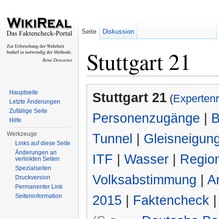
Seite
Diskussion
Stuttgart 21
Wechseln zu:
Navigation
,
Suche
Hauptseite
Stuttgart 21
(
Expertenr
Letzte Änderungen
Zufällige Seite
Personenzugänge
|
B
Hilfe
Werkzeuge
Tunnel
|
Gleisneigun
Links auf diese Seite
Änderungen an
ITF
|
Wasser
|
Regio
verlinkten Seiten
Spezialseiten
Volksabstimmung
|
A
Druckversion
Permanenter Link
Seiteninformation
2015
|
Faktencheck