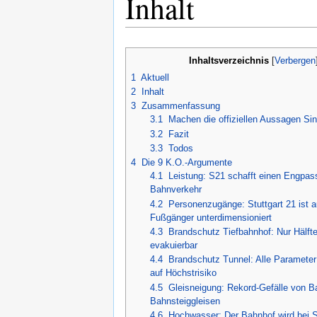
Inhalt
Stuttgart als Schilda der Ne
07.-11.06.24
Brandschutz Tunnel
,
S21-Le
Rede
,
Analyse der PK de
Inhaltsverzeichnis
[
Verbergen
10.06.2024
Hochwasser
,
Klimawandel: 
1
Aktuell
Hochwasserschutz (
MoDem
2
Inhalt
30.05.2024
Brandschutz Tunnel
,
Interv
3
Zusammenfassung
(
mp3
).
3.1
Machen die offiziellen Aussagen Si
22.05.2024
Brandschutz Tunnel
,
Die Ba
3.2
Fazit
3.3
Todos
Pressemitteilung
.
4
Die 9 K.O.-Argumente
24.04.2024
Brandschutz Tunnel
,
PM
4.1
Leistung: S21 schafft einen Engpass
Brandschutz.
Bahnverkehr
19.04.2024
Brandschutz Tunnel
, Press
4.2
Personenzugänge: Stuttgart 21 ist a
Fußgänger unterdimensioniert
17.04.2024
Brandschutz Tunnel
,
Hochw
4.3
Brandschutz Tiefbahnhof: Nur Hälft
entsprechend den WikiReal
evakuierbar
21.11.2023
Brandschutz Tunnel
,
VGH s
4.4
Brandschutz Tunnel: Alle Parameter 
(
pdf
) werden nicht behand
auf Höchstrisiko
4.5
Gleisneigung: Rekord-Gefälle von B
07.11.2023
Leistung
,
"Infrastrukturdim
Bahnsteiggleisen
vollkommen unfahrbar (
pdf
4.6
Hochwasser: Der Bahnhof wird bei S