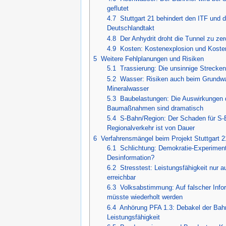
04.04.2023
Brandschutz Tunnel
,
Frankf
geflutet
gefährlichsten Doppelröhren
4.7
Stuttgart 21 behindert den ITF und 
29.12.2022
Leistung
,
"Regionalfahrpla
Deutschlandtakt
4.8
Der Anhydrit droht die Tunnel zu ze
(
pdf
).
4.9
Kosten: Kostenexplosion und Kost
11.12.2022
Brandschutz Tunnel
,
Eröff
5
Weitere Fehlplanungen und Risiken
vielen Zuginsassen
nicht ge
5.1
Trassierung: Die unsinnige Strecke
06.12.2022
Brandschutz Tunnel
,
Brands
5.2
Wasser: Risiken auch beim Grundw
Eröffnungszüge der NBS nic
Mineralwasser
5.3
Baubelastungen: Die Auswirkungen 
07./14.11.22
Brandschutz Tunnel
,
Hurra 
Baumaßnahmen sind dramatisch
Rede
) / ICE-Brände und 
5.4
S-Bahn/Region: Der Schaden für S-
24.10.2022
Brandschutz Tunnel
,
Nürtin
Regionalverkehr ist von Dauer
keine Antworten
auf Brands
6
Verfahrensmängel beim Projekt Stuttgart 2
6.1
Schlichtung: Demokratie-Experiment
21.10.2022
Das Trojanische Pferd - Stut
Desinformation?
youtube.com
6.2
Stresstest: Leistungsfähigkeit nur 
16.10.2022
Stuttgart 21/Gleisneigung
,
A
erreichbar
28.12.2021
Brandschutz Tunnel
,
Frankf
6.3
Volksabstimmung: Auf falscher Info
S21-Brandrisiko in der Praxi
müsste wiederholt werden
6.4
Anhörung PFA 1.3: Debakel der Bah
05.10.2021
Schlichtung
,
Süddeutsche Ze
Leistungsfähigkeit
Geisslers Schlichtungs-Mani