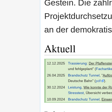
Gestein. Die zahl
Projektdurchsetz
an der demokratis
Aktuell
12.12.2025
Trassierung
:
Der Pfaffenste
und fehlgeplant" (
Fachartik
26.04.2025
Brandschutz Tunnel
, "
Auflö
Deutsche Bahn" (
pdf
).
30.12.2024
Leistung
,
Wie konnte der R
Stresstest
, Übersicht verbes
10.09.2024
Brandschutz Tunnel
,
Einwen
wegen fehlendem S21-Bran
17.06.2024
Interview mit C. Engelhardt