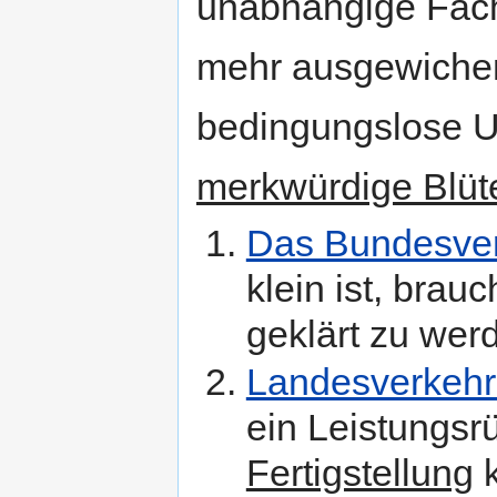
unabhängige Fachw
mehr ausgewichen
bedingungslose U
merkwürdige Blüt
Das Bundesver
klein ist, brauc
geklärt zu wer
Landesverkehr
ein Leistungsrü
Fertigstellung
k